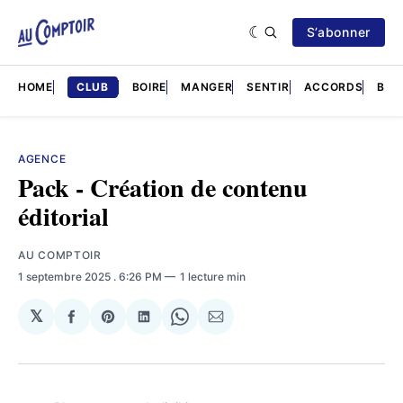
S’abonner
HOME
CLUB
BOIRE
MANGER
SENTIR
ACCORDS
BRÈ
AGENCE
Pack - Création de contenu
éditorial
AU COMPTOIR
1 septembre 2025
. 6:26 PM
1 lecture min
𝕏
Partager
Share
Partager
Share
Partager
sur
on
sur
on
par
Facebook
Pinterest
LinkedIn
WhatsApp
Courriel