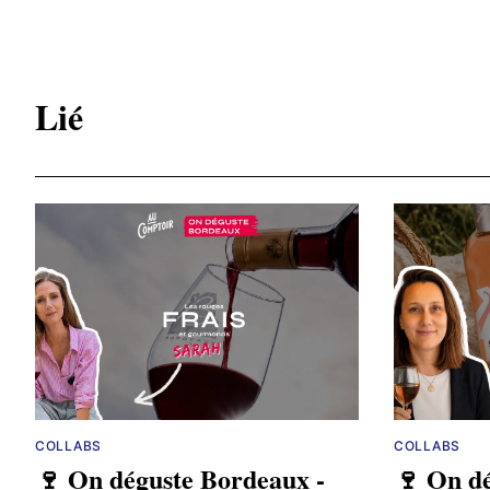
Lié
COLLABS
COLLABS
🍷 On déguste Bordeaux -
🍷 On d