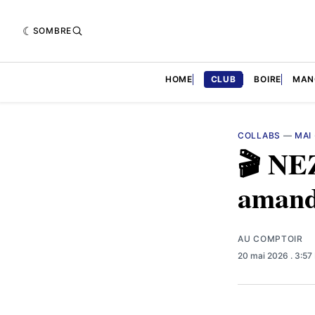
SOMBRE
HOME
CLUB
BOIRE
MAN
COLLABS
—
MAI 
🎬 NEZ
aman
AU COMPTOIR
20 mai 2026
. 3:5