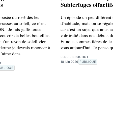
s
Subterfuges olfactif
mposée du rosé dès les
Un épisode un peu différent
rrasses au soleil, ce n’est
d'habitude, mais on se régal
. Je fais gaffe toute
car c'est un sujet que nous a
couvrir de belles bouteilles
voir traité dans nos débuts d
 qu’un rayon de soleil vient
Et nous sommes fières de le 
 derme je devrais renoncer à
vous aujourd'hui. Je pense q
 j’aime dans
LESLIE BROCHOT
18 juin 2026
PUBLIQUE
R
UBLIQUE