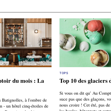
TOPS
toir du mois : La
Top 10 des glaciers 
Si vous on dit qu’ Au Compt
suce pas que des glaçons, v
 Batignolles, à l'ombre de
nous croire ! Cet été, pas de
 - un hôtel cinq-étoiles de
les boules, bâtonnets et autr