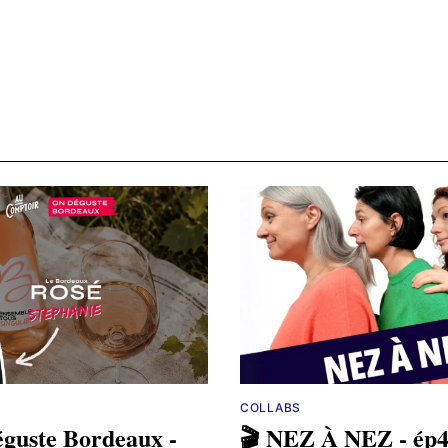
COLLABS
éguste Bordeaux -
🎬 NEZ À NEZ - ép4