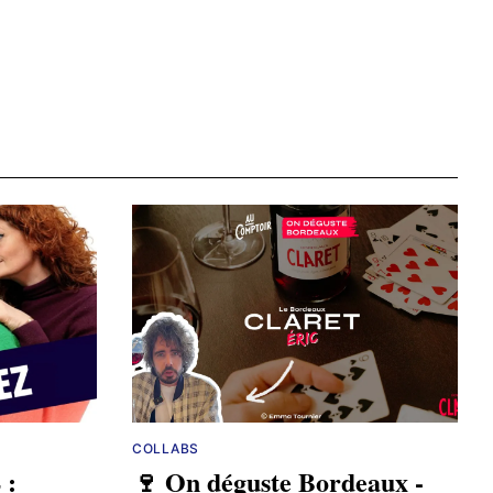
COLLABS
 :
🍷 On déguste Bordeaux -