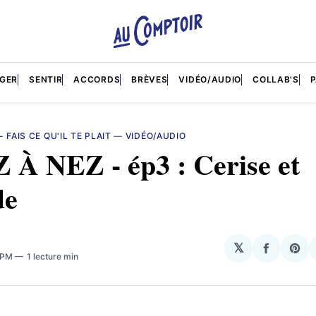
GER
SENTIR
ACCORDS
BRÈVES
VIDÉO/AUDIO
COLLAB'S
- FAIS CE QU'IL TE PLAIT
—
VIDÉO/AUDIO
 À NEZ - ép3 : Cerise et
de
𝕏
Partage
Sha
7 PM
1 lecture min
sur
on
Facebo
Pin