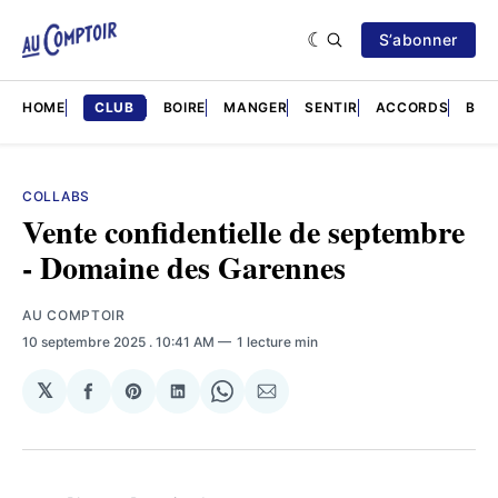
S’abonner
HOME
CLUB
BOIRE
MANGER
SENTIR
ACCORDS
BRÈ
COLLABS
Vente confidentielle de septembre
- Domaine des Garennes
AU COMPTOIR
10 septembre 2025
. 10:41 AM
1 lecture min
𝕏
Partager
Share
Partager
Share
Partager
sur
on
sur
on
par
Facebook
Pinterest
LinkedIn
WhatsApp
Courriel