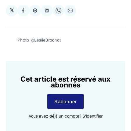
𝕏
Partager
Share
Partager
Share
Partager
sur
on
sur
on
par
Facebook
Pinterest
LinkedIn
WhatsApp
Courriel
Photo @LeslieBrochot
Cet article est réservé aux
abonnés
S’abonner
Vous avez déjà un compte?
S'identifier