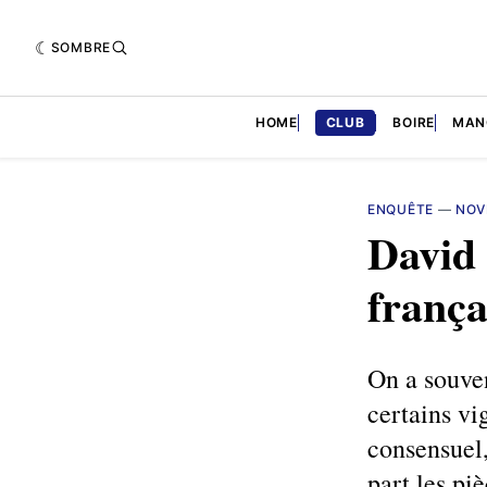
SOMBRE
HOME
CLUB
BOIRE
MAN
ENQUÊTE
—
NOV
David 
frança
On a souve
certains vi
consensuel,
part les pi