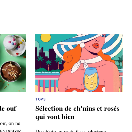
TOPS
de ouf
Sélection de ch'nins et rosés
qui vont bien
oir, on ne
ous pouvez
Du ch'nin au rosé, il y a plusieurs