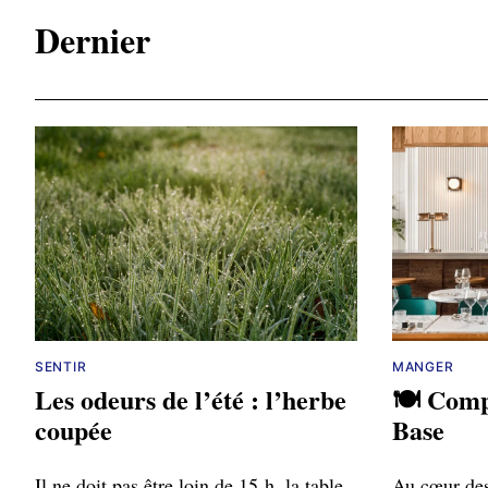
Dernier
SENTIR
MANGER
Les odeurs de l’été : l’herbe
🍽️ Comp
coupée
Base
Il ne doit pas être loin de 15 h, la table
Au cœur des