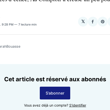
T
𝕏
Partage
Sha
5
. 9:28 PM
7 lecture min
sur
on
Facebo
Pin
arahBouasse
Cet article est réservé aux abonnés
S’abonner
Vous avez déjà un compte?
S'identifier