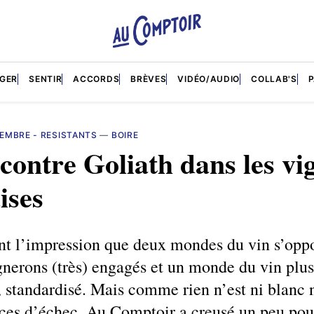
GER
SENTIR
ACCORDS
BRÈVES
VIDÉO/AUDIO
COLLAB'S
EMBRE - RESISTANTS
—
BOIRE
contre Goliath dans les vi
ises
nt l’impression que deux mondes du vin s’oppo
gnerons (très) engagés et un monde du vin plus
 standardisé. Mais comme rien n’est ni blanc n
èces d’échec, Au Comptoir a creusé un peu pou