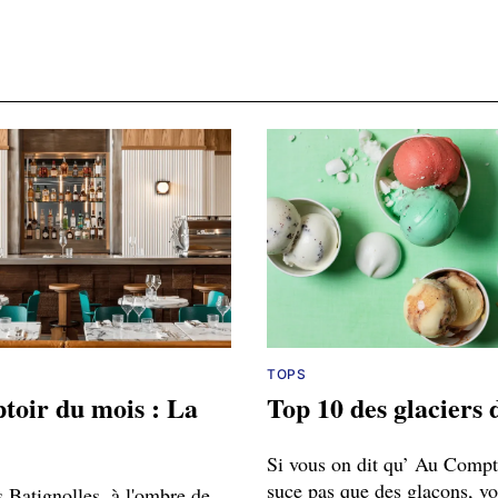
TOPS
toir du mois : La
Top 10 des glaciers 
Si vous on dit qu’ Au Compt
suce pas que des glaçons, v
 Batignolles, à l'ombre de