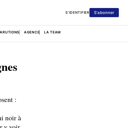
S’abonner
S'IDENTIFIER
PARUTIONS
AGENCE
LA TEAM
gnes
sent :
i noir à
r y voir