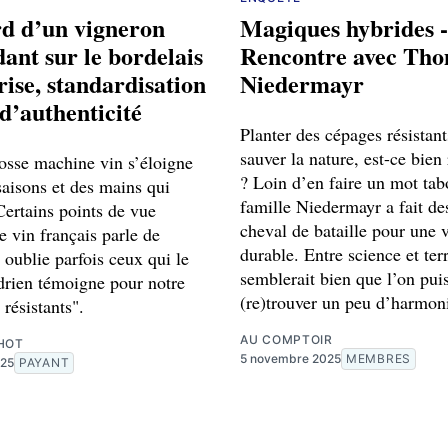
d d’un vigneron
Magiques hybrides -
ant sur le bordelais
Rencontre avec Th
crise, standardisation
Niedermayr
 d’authenticité
Planter des cépages résistan
sauver la nature, est-ce bien
osse machine vin s’éloigne
? Loin d’en faire un mot tab
saisons et des mains qui
famille Niedermayr a fait d
 Certains points de vue
cheval de bataille pour une v
le vin français parle de
durable. Entre science et terro
s oublie parfois ceux qui le
semblerait bien que l’on pui
Adrien témoigne pour notre
(re)trouver un peu d’harmon
 résistants".
AU COMPTOIR
HOT
5 novembre 2025
MEMBRES
025
PAYANT