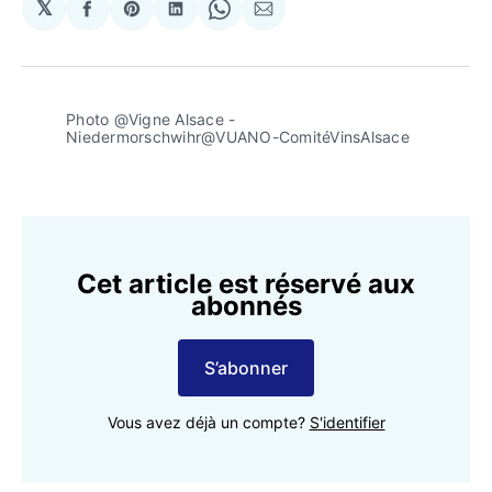
𝕏
Partager
Share
Partager
Share
Partager
sur
on
sur
on
par
Facebook
Pinterest
LinkedIn
WhatsApp
Courriel
Photo @Vigne Alsace - 
Niedermorschwihr@VUANO-ComitéVinsAlsace
Cet article est réservé aux
abonnés
S’abonner
Vous avez déjà un compte?
S'identifier