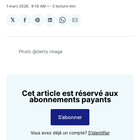
1 mars 2026
. 9:18 AM
3 lecture min
𝕏
Partager
Share
Partager
Share
Partager
sur
on
sur
on
par
Facebook
Pinterest
LinkedIn
WhatsApp
Courriel
Photo @Getty Image 
Cet article est réservé aux
abonnements payants
S’abonner
Vous avez déjà un compte?
S'identifier