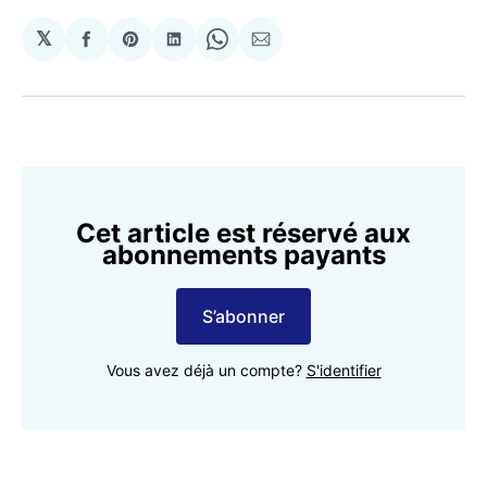
𝕏
Partager
Share
Partager
Share
Partager
sur
on
sur
on
par
Facebook
Pinterest
LinkedIn
WhatsApp
Courriel
Cet article est réservé aux
abonnements payants
S’abonner
Vous avez déjà un compte?
S'identifier