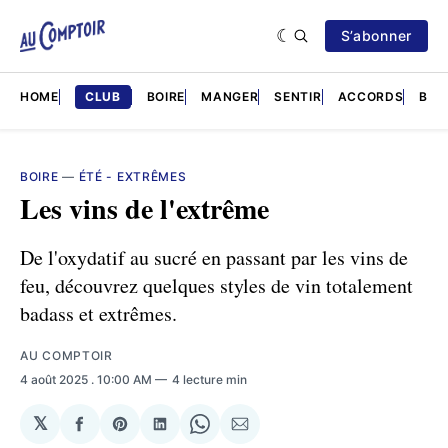
S’abonner
HOME
CLUB
BOIRE
MANGER
SENTIR
ACCORDS
BRÈ
BOIRE
—
ÉTÉ - EXTRÊMES
Les vins de l'extrême
De l'oxydatif au sucré en passant par les vins de
feu, découvrez quelques styles de vin totalement
badass et extrêmes.
AU COMPTOIR
4 août 2025
. 10:00 AM
4 lecture min
𝕏
Partager
Share
Partager
Share
Partager