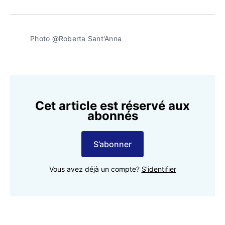
sur
on
sur
on
par
Facebook
Pinterest
LinkedIn
WhatsApp
Courriel
Photo @Roberta Sant'Anna
Cet article est réservé aux
abonnés
S’abonner
Vous avez déjà un compte?
S'identifier