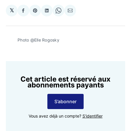
𝕏
Partager
Share
Partager
Share
Partager
sur
on
sur
on
par
Facebook
Pinterest
LinkedIn
WhatsApp
Courriel
Photo @Elle Rogosky
Cet article est réservé aux
abonnements payants
S’abonner
Vous avez déjà un compte?
S'identifier