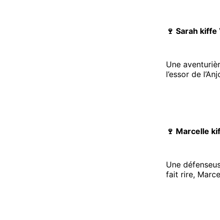
🍷 Sarah kiff
Une aventurièr
l’essor de l’An
🍷 Marcelle k
Une défenseuse
fait rire, Marc