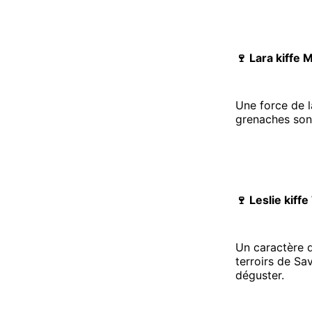
🍷 Lara kiffe
Une force de l
grenaches son
🍷 Leslie kiff
Un caractère 
terroirs de Sa
déguster.