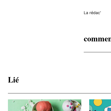
La rédac'
commen
Lié