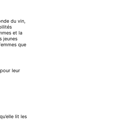
onde du vin,
ilités
mmes et la
s jeunes
 femmes que
pour leur
’elle lit les