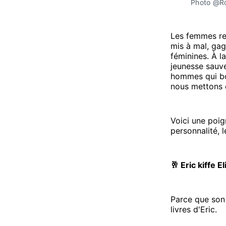
Photo @R
Les femmes ren
mis à mal, gagn
féminines. À l
jeunesse sauve
hommes qui bo
nous mettons 
Voici une poig
personnalité, l
🥂 Eric kiffe 
Parce que son c
livres d'Eric.