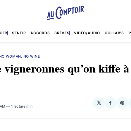
GER
SENTIR
ACCORDS
BRÈVES
VIDÉO/AUDIO
COLLAB'S
 NO WOMAN, NO WINE
 vigneronnes qu’on kiffe à
𝕏
Partage
Sha
2 AM
1 lecture min
sur
on
Facebo
Pin