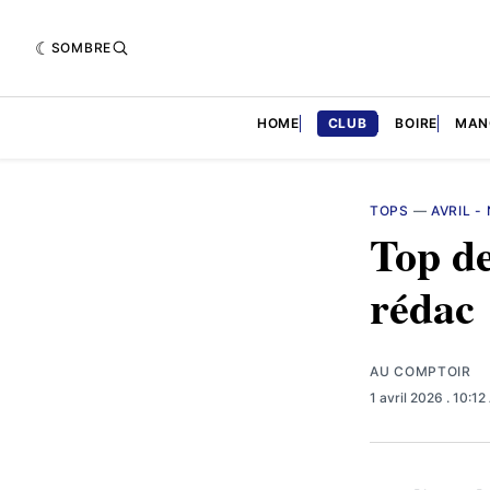
SOMBRE
HOME
CLUB
BOIRE
MAN
TOPS
—
AVRIL -
Top de
rédac
AU COMPTOIR
1 avril 2026
. 10:1