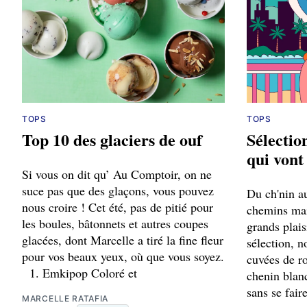
TOPS
TOPS
Top 10 des glaciers de ouf
Sélectio
qui vont
Si vous on dit qu’ Au Comptoir, on ne
suce pas que des glaçons, vous pouvez
Du ch'nin au
nous croire ! Cet été, pas de pitié pour
chemins mai
les boules, bâtonnets et autres coupes
grands plais
glacées, dont Marcelle a tiré la fine fleur
sélection, 
pour vos beaux yeux, où que vous soyez.
cuvées de ro
1. Emkipop Coloré et
chenin blan
sans se fair
MARCELLE RATAFIA