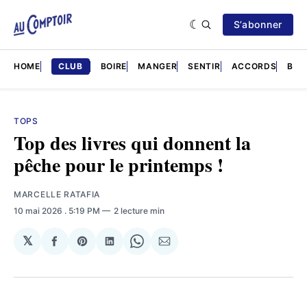
S’abonner
HOME
CLUB
BOIRE
MANGER
SENTIR
ACCORDS
BRÈ
TOPS
Top des livres qui donnent la
pêche pour le printemps !
MARCELLE RATAFIA
10 mai 2026
. 5:19 PM
2 lecture min
𝕏
Partager
Share
Partager
Share
Partager
sur
on
sur
on
par
Facebook
Pinterest
LinkedIn
WhatsApp
Courriel