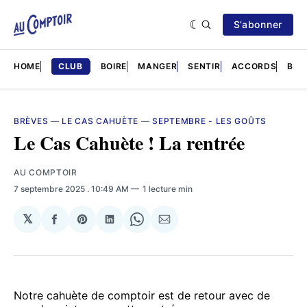
S’abonner
HOME
CLUB
BOIRE
MANGER
SENTIR
ACCORDS
BRÈ
BRÈVES
—
LE CAS CAHUÈTE
—
SEPTEMBRE - LES GOÛTS
Le Cas Cahuète ! La rentrée
AU COMPTOIR
7 septembre 2025
. 10:49 AM
1 lecture min
𝕏
Partager
Share
Partager
Share
Partager
sur
on
sur
on
par
Facebook
Pinterest
LinkedIn
WhatsApp
Courriel
Notre cahuète de comptoir est de retour avec de