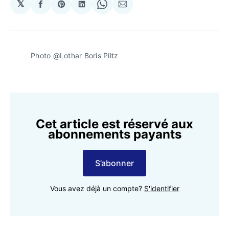
𝕏
Partager
Share
Partager
Share
Partager
sur
on
sur
on
par
Facebook
Pinterest
LinkedIn
WhatsApp
Courriel
Photo @Lothar Boris Piltz
Cet article est réservé aux
abonnements payants
S’abonner
Vous avez déjà un compte?
S'identifier