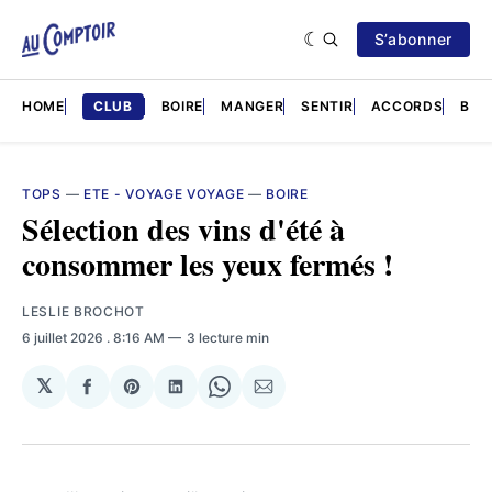
S’abonner
HOME
CLUB
BOIRE
MANGER
SENTIR
ACCORDS
BRÈ
TOPS
—
ETE - VOYAGE VOYAGE
—
BOIRE
Sélection des vins d'été à
consommer les yeux fermés !
LESLIE BROCHOT
6 juillet 2026
. 8:16 AM
3 lecture min
𝕏
Partager
Share
Partager
Share
Partager
sur
on
sur
on
par
Facebook
Pinterest
LinkedIn
WhatsApp
Courriel