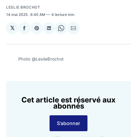
LESLIE BROCHOT
14 mai 2025
. 6:40 AM
4 lecture min
𝕏
Partager
Share
Partager
Share
Partager
sur
on
sur
on
par
Facebook
Pinterest
LinkedIn
WhatsApp
Courriel
Photo @LeslieBrochot
Cet article est réservé aux
abonnés
S’abonner