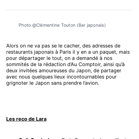
sur
on
sur
on
par
Facebook
Pinterest
LinkedIn
WhatsApp
Courriel
Photo @Clémentine Touton (Bar japonais)
Alors on ne va pas se le cacher, des adresses de
restaurants japonais à Paris il y en a un paquet, mais
pour départager le tout, on a demandé à nos
sommités de la rédaction d’Au Comptoir, ainsi qu’à
deux invitées amoureuses du Japon, de partager
avec nous quelques lieux incontournables pour
grignoter le Japon sans prendre l’avion.
Les reco de Lara