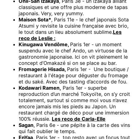
Onii-San Izakaya
, Paris 3e - un izakaya alliant
classiques et une offre plus moderne de tapas
japonais. Very, very yummy.
Maison Sota*
, Paris 11e - le chef japonais Sota
Atsumi y revisite la cuisine française avec brio,
le tout dans un lieu absolument sublime.
Les
reco de Leslie :
Kinugawa Vendôme,
Paris 1er - un moment
suspendu avec le chef Ando, un virtuose de la
gastronomie japonaise. Ici on vit pleinement le
concept d’Omakazé si on se place au bar.
Fromagerie Hisada,
Paris 1er - Une boutique /
restaurant à l'étage pour déguster du fromage
et du saké. Avec des tasting d’accords de fou.
Kodawari Ramen,
Paris 1er - superbe
reproduction d’un marché Tokyoïte, on s’y croit
totalement, surtout si comme moi vous n’avez
encore jamais mis les pieds au Japon. Un
restaurant chargé de déco pour une immersion
100% réussie.
Les reco de Carla-Elle
Sagan
, Paris 6e - une pépite à la carte des vins
qui fait oublier le temps.
EnYaa,
Paris 1er - top resto avec un focus tout