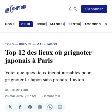
S’abonner
HOME
CLUB
BOIRE
MANGER
SENTIR
ACCORDS
BRÈ
TOPS
—
BRÈVES
—
MAI - JAPON
Top 12 des lieux où grignoter
japonais à Paris
Voici quelques lieux incontournables pour
grignoter le Japon sans prendre l’avion.
AU COMPTOIR
26 mai 2025
. 7:57 AM
2 lecture min
𝕏
Partager
Share
Partager
Share
Partager