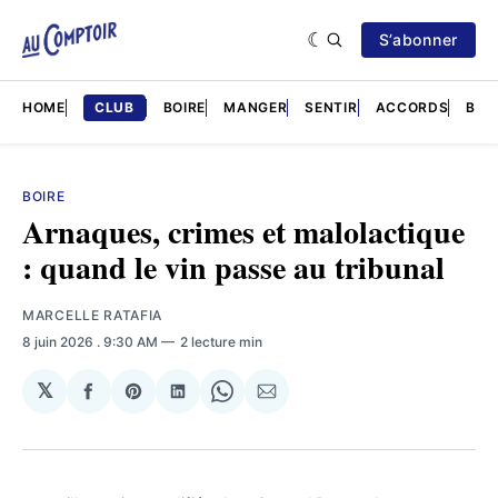
S’abonner
HOME
CLUB
BOIRE
MANGER
SENTIR
ACCORDS
BRÈ
BOIRE
Arnaques, crimes et malolactique
: quand le vin passe au tribunal
MARCELLE RATAFIA
8 juin 2026
. 9:30 AM
2 lecture min
𝕏
Partager
Share
Partager
Share
Partager
sur
on
sur
on
par
Facebook
Pinterest
LinkedIn
WhatsApp
Courriel