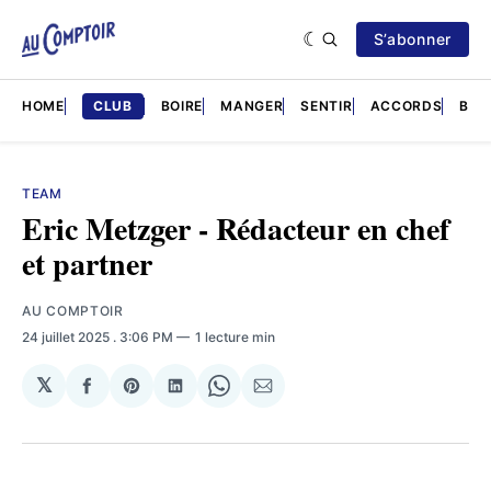
S’abonner
HOME
CLUB
BOIRE
MANGER
SENTIR
ACCORDS
BRÈ
TEAM
Eric Metzger - Rédacteur en chef
et partner
AU COMPTOIR
24 juillet 2025
. 3:06 PM
1 lecture min
𝕏
Partager
Share
Partager
Share
Partager
sur
on
sur
on
par
Facebook
Pinterest
LinkedIn
WhatsApp
Courriel