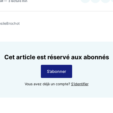
 AM
3 lecture min
sur
on
Facebo
Pin
slieBrochot
Cet article est réservé aux abonnés
S’abonner
Vous avez déjà un compte?
S'identifier