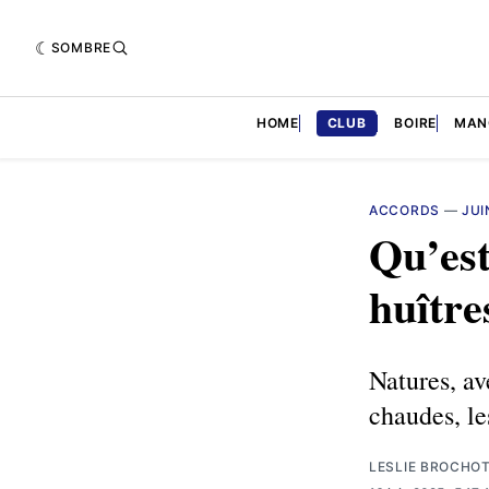
SOMBRE
HOME
CLUB
BOIRE
MAN
ACCORDS
—
JUI
Qu’est
huître
Natures, av
chaudes, le
LESLIE BROCHO