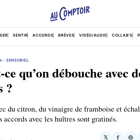
GER
SENTIR
ACCORDS
BRÈVES
VIDÉO/AUDIO
COLLAB'S
N - SENSORIEL
-ce qu’on débouche avec d
s ?
ec du citron, du vinaigre de framboise et écha
s accords avec les huîtres sont gratinés.
T
𝕏
Partage
Sha