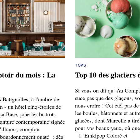
TOPS
toir du mois : La
Top 10 des glaciers 
Si vous on dit qu’ Au Compt
suce pas que des glaçons, v
 Batignolles, à l'ombre de
nous croire ! Cet été, pas de
 - un hôtel cinq-étoiles de
les boules, bâtonnets et autr
a Base, joue les bistrots
glacées, dont Marcelle a tiré 
anture contemporaine signée
pour vos beaux yeux, où que
lliams, comptoir
1. Emkipop Coloré et
, bourdonnement ouaté : dès