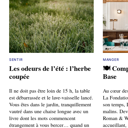
SENTIR
MANGER
Les odeurs de l’été : l’herbe
🍽️ Comp
coupée
Base
Il ne doit pas être loin de 15 h, la table
Au cœur des
est débarrassée et le lave-vaisselle lancé.
La Fondation
Vous êtes dans le jardin, tranquillement
son temps, L
vautré dans une chaise longue avec un
malins. Dev
livre dont les mots commencent
Roman & Wi
étrangement à vous bercer… quand un
accueillant