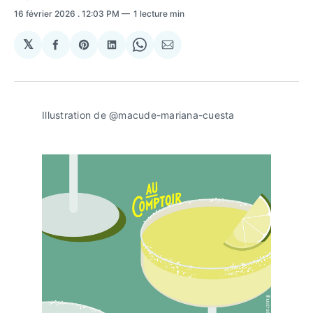
16 février 2026
. 12:03 PM
1 lecture min
𝕏
Partager
Share
Partager
Share
Partager
sur
on
sur
on
par
Facebook
Pinterest
LinkedIn
WhatsApp
Courriel
Illustration de @macude-mariana-cuesta